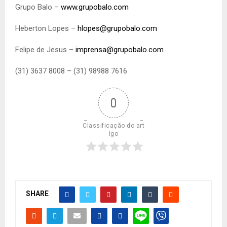
Grupo Balo –
www.grupobalo.com
Heberton Lopes –
hlopes@grupobalo.com
Felipe de Jesus –
imprensa@grupobalo.com
(31) 3637 8008 – (31) 98988 7616
0
Classificação do art
igo
SHARE