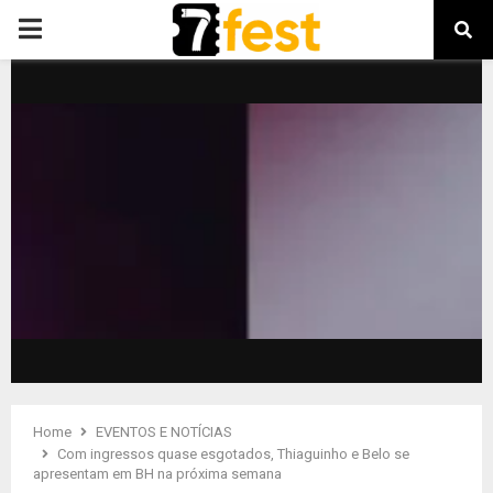
PRIMARY
MENU
Home
EVENTOS E NOTÍCIAS
Com ingressos quase esgotados, Thiaguinho e Belo se
apresentam em BH na próxima semana