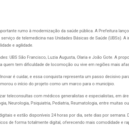
ortante rumo à modernização da saúde pública. A Prefeitura lanço
o serviço de telemedicina nas Unidades Básicas de Saúde (UBSs). A i
dade e agilidade.
des: UBS São Francisco, Luzia Augusta, Olaria e João Gote. A propo
para quem tem dificuldade de locomoção ou vive em regiões mais afa
Inovar é cuidar, e essa conquista representa um passo decisivo pa
memorou o início do projeto como um marco para o município.
ar teleconsultas com médicos generalistas e especialistas, em área
gia, Neurologia, Psiquiatria, Pediatria, Reumatologia, entre muitas ou
itais e estão disponíveis 24 horas por dia, sete dias por semana. 
icos de forma totalmente digital, oferecendo mais comodidade e ra