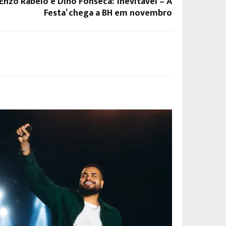
nzo Rabelo e Dino Fonseca: ‘Inevitável – A
Festa’ chega a BH em novembro