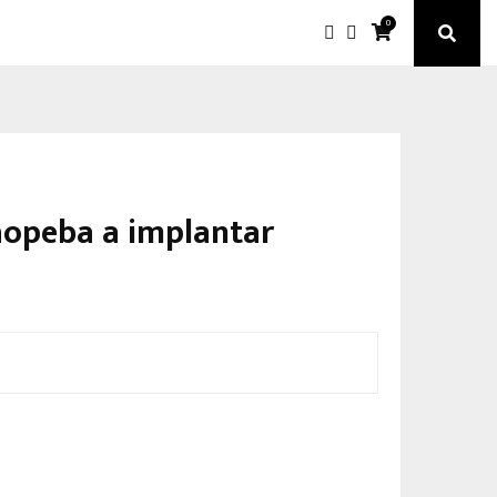
0
raopeba a implantar