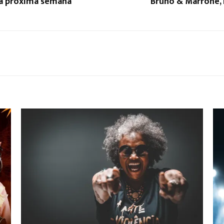
a próxima semana
Bruno & Marrone, E