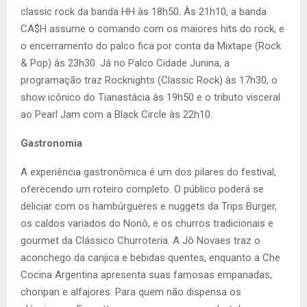
classic rock da banda HH às 18h50. Às 21h10, a banda
CA$H assume o comando com os maiores hits do rock, e
o encerramento do palco fica por conta da Mixtape (Rock
& Pop) às 23h30. Já no Palco Cidade Junina, a
programação traz Rocknights (Classic Rock) às 17h30, o
show icônico do Tianastácia às 19h50 e o tributo visceral
ao Pearl Jam com a Black Circle às 22h10.
Gastronomia
A experiência gastronômica é um dos pilares do festival,
oferecendo um roteiro completo. O público poderá se
deliciar com os hambúrgueres e nuggets da Trips Burger,
os caldos variados do Nonô, e os churros tradicionais e
gourmet da Clássico Churroteria. A Jô Novaes traz o
aconchego da canjica e bebidas quentes, enquanto a Che
Cocina Argentina apresenta suas famosas empanadas,
choripan e alfajores. Para quem não dispensa os