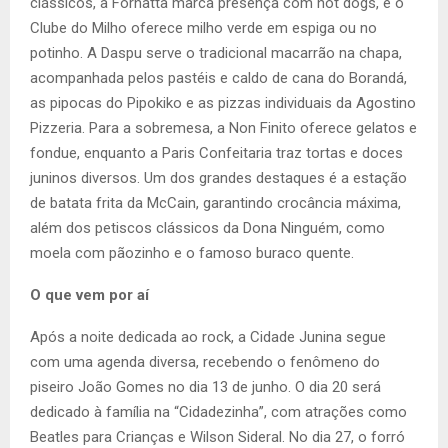
clássicos, a Fornatta marca presença com hot dogs, e o
Clube do Milho oferece milho verde em espiga ou no
potinho. A Daspu serve o tradicional macarrão na chapa,
acompanhada pelos pastéis e caldo de cana do Borandá,
as pipocas do Pipokiko e as pizzas individuais da Agostino
Pizzeria. Para a sobremesa, a Non Finito oferece gelatos e
fondue, enquanto a Paris Confeitaria traz tortas e doces
juninos diversos. Um dos grandes destaques é a estação
de batata frita da McCain, garantindo crocância máxima,
além dos petiscos clássicos da Dona Ninguém, como
moela com pãozinho e o famoso buraco quente.
O que vem por aí
Após a noite dedicada ao rock, a Cidade Junina segue
com uma agenda diversa, recebendo o fenômeno do
piseiro João Gomes no dia 13 de junho. O dia 20 será
dedicado à família na “Cidadezinha”, com atrações como
Beatles para Crianças e Wilson Sideral. No dia 27, o forró