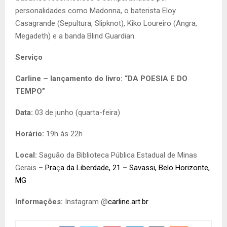
personalidades como Madonna, o baterista Eloy
Casagrande (Sepultura, Slipknot), Kiko Loureiro (Angra,
Megadeth) e a banda Blind Guardian.
Serviço
Carline – lançamento do livro: “DA POESIA E DO
TEMPO”
Data:
03 de junho (quarta-feira)
Horário:
19h às 22h
Local:
Saguão da Biblioteca Pública Estadual de Minas
Gerais –
Pra
ç
a da Liberdade, 21
–
Savassi, Belo Horizonte,
MG
Informações:
Instagram @
carline.art.br