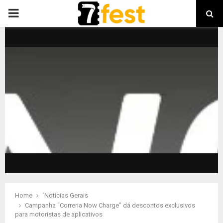
PRIMARY
MENU
Home
´Notícias Gerais
Campanha “Correria Now Charge” dá descontos exclusivos
para motoristas de aplicativos