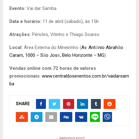
Evento:
Vai dar Samba
Data e horário:
11 de abril (sábado), às 15h
Atrações:
Péricles, Vitinho e Thiago Soares
Local:
Área Externa do Mineirinho (
Av. Ant
ô
nio Abrah
ã
o
Caram, 1000 – S
ã
o Jos
é
, Belo Horizonte – MG
)
Vendas online com 72 horas de valores
promocionais:
www.centraldoseventos.com.br/vaidarsam
ba
SHARE
PREVIOUS POST