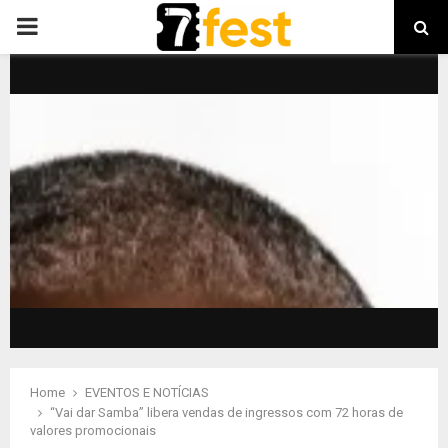
PRIMARY
MENU
Home
EVENTOS E NOTÍCIAS
“Vai dar Samba” libera vendas de ingressos com 72 horas de
valores promocionais