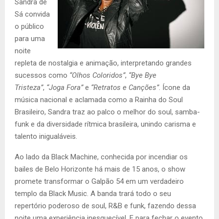
Sandra de
Sá convida
o público
para uma
noite
repleta de nostalgia e animação, interpretando grandes
sucessos como
“Olhos Coloridos”
,
“Bye Bye
Tristeza”
,
“Joga Fora”
e
“Retratos e Canções”
. Ícone da
música nacional e aclamada como a Rainha do Soul
Brasileiro, Sandra traz ao palco o melhor do soul, samba-
funk e da diversidade rítmica brasileira, unindo carisma e
talento inigualáveis.
Ao lado da Black Machine, conhecida por incendiar os
bailes de Belo Horizonte há mais de 15 anos, o show
promete transformar o Galpão 54 em um verdadeiro
templo da Black Music. A banda trará todo o seu
repertório poderoso de soul, R&B e funk, fazendo dessa
noite uma experiência inesquecível. E para fechar o evento