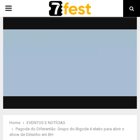
PRIMARY
MENU
Home
EVENTOS E NOTÍCIAS
Pagode do Diferentão: Grupo do Bigode é eleito para abrir o
show de Dilsinho em BH