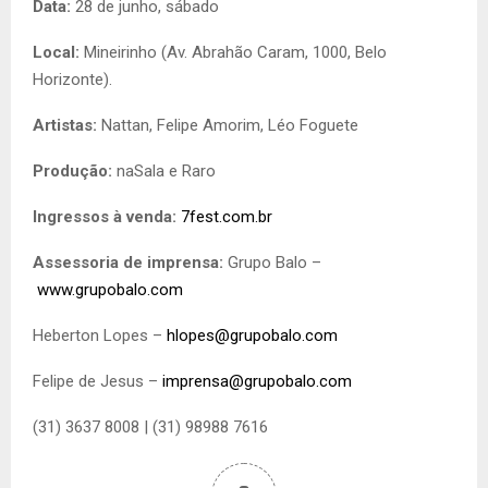
Data:
28 de junho, sábado
Local:
Mineirinho (Av. Abrahão Caram, 1000, Belo
Horizonte).
Artistas:
Nattan, Felipe Amorim, Léo Foguete
Produção:
naSala e Raro
Ingressos à venda:
7fest.com.br
Assessoria de imprensa:
Grupo Balo –
www.grupobalo.com
Heberton Lopes –
hlopes@grupobalo.com
Felipe de Jesus –
imprensa@grupobalo.com
(31) 3637 8008 | (31) 98988 7616