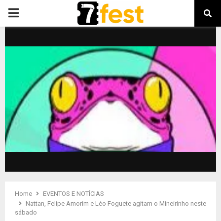
PRIMARY
MENU
Home
EVENTOS E NOTÍCIAS
Nattan, Felipe Amorim e Léo Foguete agitam o Mineirinho neste
sábado