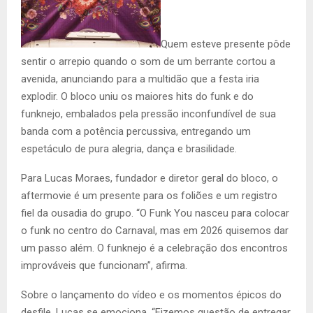
Quem esteve presente pôde
sentir o arrepio quando o som de um berrante cortou a
avenida, anunciando para a multidão que a festa iria
explodir. O bloco uniu os maiores hits do funk e do
funknejo, embalados pela pressão inconfundível de sua
banda com a potência percussiva, entregando um
espetáculo de pura alegria, dança e brasilidade.
Para Lucas Moraes, fundador e diretor geral do bloco, o
aftermovie é um presente para os foliões e um registro
fiel da ousadia do grupo. “O Funk You nasceu para colocar
o funk no centro do Carnaval, mas em 2026 quisemos dar
um passo além. O funknejo é a celebração dos encontros
improváveis que funcionam”, afirma.
Sobre o lançamento do vídeo e os momentos épicos do
desfile, Lucas se emociona. “Fizemos questão de entregar