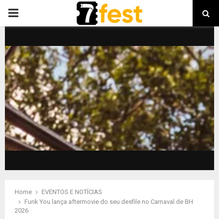
PRIMARY
MENU
Home
EVENTOS E NOTÍCIAS
Funk You lança aftermovie do seu desfile no Carnaval de BH
2026