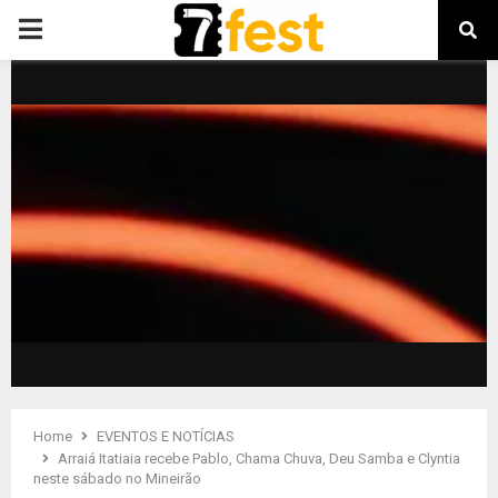
PRIMARY
MENU
Home
EVENTOS E NOTÍCIAS
Arraiá Itatiaia recebe Pablo, Chama Chuva, Deu Samba e Clyntia
neste sábado no Mineirão