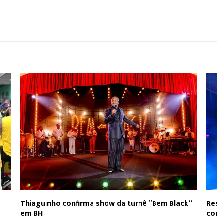
Thiaguinho confirma show da turnê “Bem Black”
Re
em BH
co