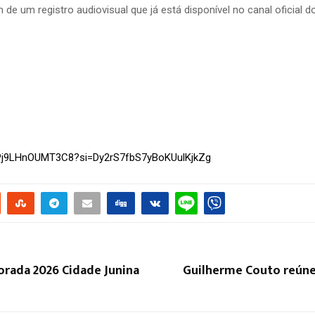
 de um registro audiovisual que já está disponível no canal oficial 
IuaPj9LHnOUMT3C8?si=Dy2rS7fbS7yBoKUulKjkZg
rada 2026 Cidade Junina
Guilherme Couto reúne