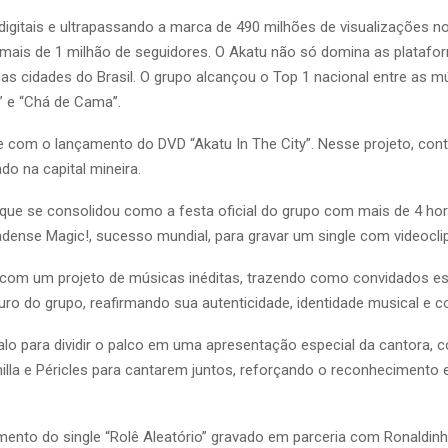
digitais e ultrapassando a marca de 490 milhões de visualizaçõe
mais de 1 milhão de seguidores. O Akatu não só domina as platafo
as cidades do Brasil. O grupo alcançou o Top 1 nacional entre as 
” e “Chá de Cama’’.
 com o lançamento do DVD “Akatu In The City”. Nesse projeto, con
do na capital mineira.
que se consolidou como a festa oficial do grupo com mais de 4 hor
ense Magic!, sucesso mundial, para gravar um single com videoclip
com um projeto de músicas inéditas, trazendo como convidados espe
duro do grupo, reafirmando sua autenticidade, identidade musical e 
lo para dividir o palco em uma apresentação especial da cantora, 
la e Péricles para cantarem juntos, reforçando o reconhecimento 
nto do single “Rolê Aleatório” gravado em parceria com Ronaldin