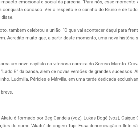
 impacto emocional e social da parceria. “Para nós, esse momento v
conquista conosco. Ver o respeito e o carinho do Bruno e de todo
 disse.
oto, também celebrou a união. “O que vai acontecer daqui para frent
ém. Acredito muito que, a partir deste momento, uma nova história se 
arca um novo capítulo na vitoriosa carreira do Sorriso Maroto. Gra
 “Lado B” da banda, além de novas versões de grandes sucessos. A
nho, Ludmilla, Péricles e Márvilla, em uma tarde dedicada exclusiv
 breve.
Akatu é formado por Beg Candeia (voz), Lukas Bogé (voz), Caique G
ções do nome “Akatu” de origem Tupi. Essa denominação reflete n