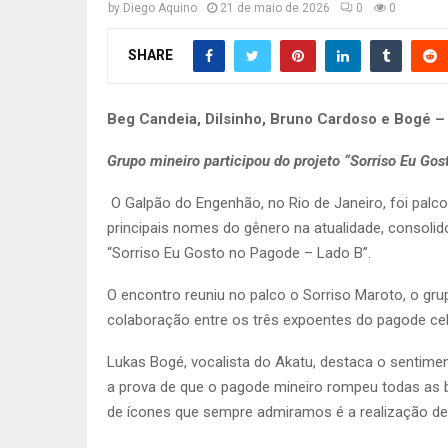
by
Diego Aquino
21 de maio de 2026
0
0
SHARE
Beg Candeia, Dilsinho, Bruno Cardoso e Bogé 
Grupo mineiro participou do projeto “Sorriso Eu Go
O Galpão do Engenhão, no Rio de Janeiro, foi palc
principais nomes do gênero na atualidade, consolido
“Sorriso Eu Gosto no Pagode – Lado B”.
O encontro reuniu no palco o Sorriso Maroto, o gr
colaboração entre os três expoentes do pagode cel
Lukas Bogé, vocalista do Akatu, destaca o sentimen
a prova de que o pagode mineiro rompeu todas as b
de ícones que sempre admiramos é a realização de