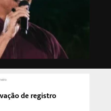
neiro
vação de registro