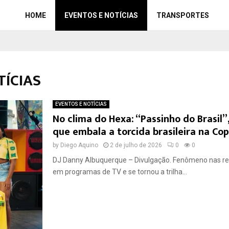
HOME
EVENTOS E NOTÍCIAS
TRANSPORTES
TÍCIAS
EVENTOS E NOTÍCIAS
No clima do Hexa: “Passinho do Brasil
que embala a torcida brasileira na C
by
Diego Aquino
2 de julho de 2026
0
0
DJ Danny Albuquerque – Divulgação. Fenômeno nas red
em programas de TV e se tornou a trilha...