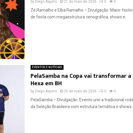
by
Diego Aquino
21 de maio de 2026
0
0
Zé Ramalho e Elba Ramalho – Divulgação. Maior festiva
de festa com megaestrutura cenográfica, shows e...
EVENTOS E NOTÍCIAS
PelaSamba na Copa vai transformar a 
Hexa em BH
by
Diego Aquino
20 de maio de 2026
0
0
PelaSamba – Divulgação. Evento une a tradicional rod
da Seleção Brasileira com estrutura temática e shows..