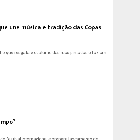
que une música e tradição das Copas
ho que resgata o costume das ruas pintadas e faz um
Tempo”
 de festival internacional e prepara lançamento de