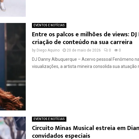
EVENTOS E NOTÍCIAS
Entre os palcos e milhões de views: D
criação de conteúdo na sua carreira
by
Diego Aquino
20 de maio de 2026
0
0
DJ Danny Albuquerque – Acervo pessoal Fenômeno nas
visualizações, a artista mineira consolida sua atuação 
EVENTOS E NOTÍCIAS
Circuito Minas Musical estreia em Di
convidados especiais