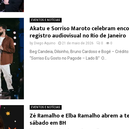
EVENTOS E NOTÍCIAS
Akatu e Sorriso Maroto celebram enco
registro audiovisual no Rio de Janeiro
by
Diego Aquino
21 de maio de 2026
0
0
Beg Candeia, Dilsinho, Bruno Cardoso e Bogé – Crédito:
“Sorriso Eu Gosto no Pagode – Lado B” O...
EVENTOS E NOTÍCIAS
Zé Ramalho e Elba Ramalho abrem a t
sábado em BH