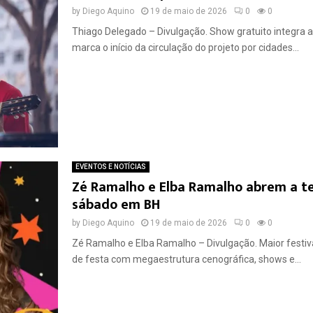
by
Diego Aquino
19 de maio de 2026
0
0
Thiago Delegado – Divulgação. Show gratuito integra
marca o início da circulação do projeto por cidades...
EVENTOS E NOTÍCIAS
Zé Ramalho e Elba Ramalho abrem a t
sábado em BH
by
Diego Aquino
19 de maio de 2026
0
0
Zé Ramalho e Elba Ramalho – Divulgação. Maior festiva
de festa com megaestrutura cenográfica, shows e...