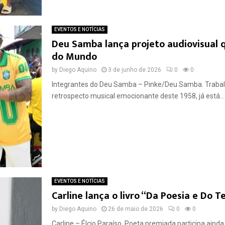
EVENTOS E NOTÍCIAS
Deu Samba lança projeto audiovisual 
do Mundo
by
Diego Aquino
3 de junho de 2026
0
0
Integrantes do Deu Samba – Pinke/Deu Samba. Trabal
retrospecto musical emocionante deste 1958, já está...
EVENTOS E NOTÍCIAS
Carline lança o livro “Da Poesia e Do 
by
Diego Aquino
26 de maio de 2026
0
0
Carline – Élcio Paraíso. Poeta premiada participa ainda